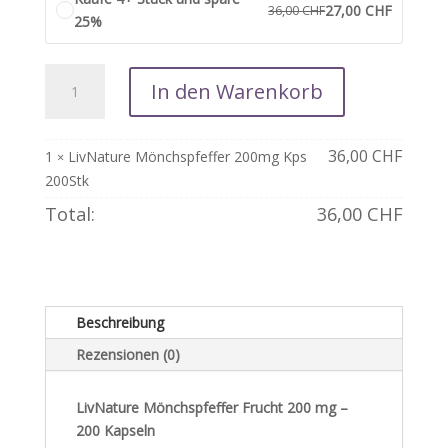
27,00
CHF
36,00
CHF
25%
LivNature
In den Warenkorb
Mönchspfeffer
200mg
Kps
36,00
CHF
1
LivNature Mönchspfeffer 200mg Kps
×
200Stk
200Stk
Menge
Total:
36,00
CHF
Beschreibung
Rezensionen (0)
LivNature Mönchspfeffer Frucht 200 mg –
200 Kapseln