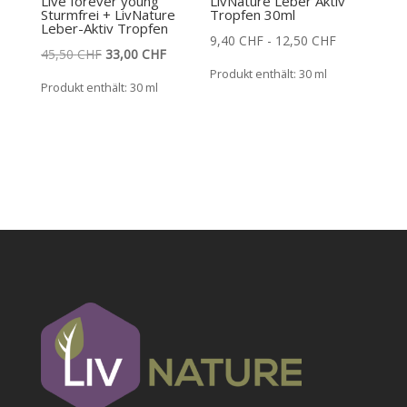
Live forever young
LivNature Leber Aktiv
Sturmfrei + LivNature
Tropfen 30ml
Leber-Aktiv Tropfen
9,40
CHF
-
12,50
CHF
Ursprünglicher
Aktueller
45,50
CHF
33,00
CHF
Produkt enthält: 30
ml
Preis
Preis
Produkt enthält: 30
ml
war:
ist:
45,50 CHF
33,00 CHF.