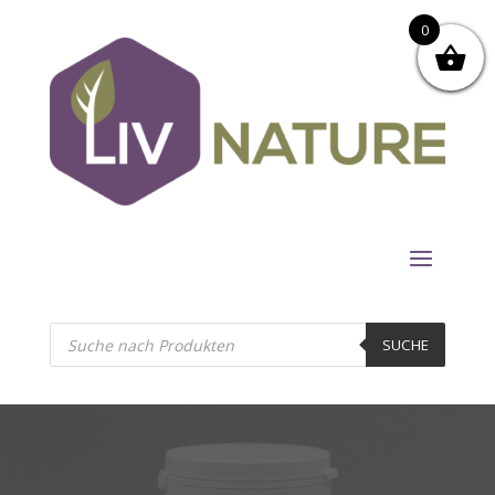
0
Products
search
SUCHE