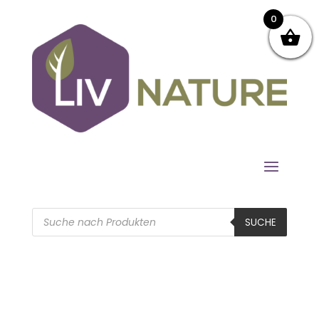
0
Products
search
SUCHE