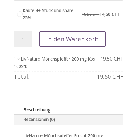
Kaufe 4+ Stück und spare
14,60
CHF
19,50
CHF
25%
LivNature
In den Warenkorb
Mönchspfeffer
200
mg
19,50
CHF
1
LivNature Mönchspfeffer 200 mg Kps
×
Kps
100Stk
100Stk
Total:
19,50
CHF
Menge
Beschreibung
Rezensionen (0)
LivNature Mönchspfeffer Frucht 200 mg –