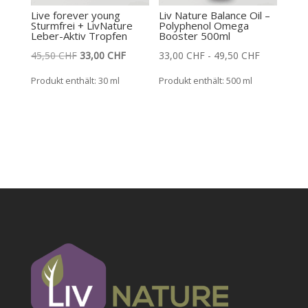
Live forever young
Liv Nature Balance Oil –
Sturmfrei + LivNature
Polyphenol Omega
Leber-Aktiv Tropfen
Booster 500ml
Ursprünglicher
Aktueller
45,50
CHF
33,00
CHF
33,00
CHF
-
49,50
CHF
Preis
Preis
Produkt enthält: 30
ml
Produkt enthält: 500
ml
war:
ist:
45,50 CHF
33,00 CHF.