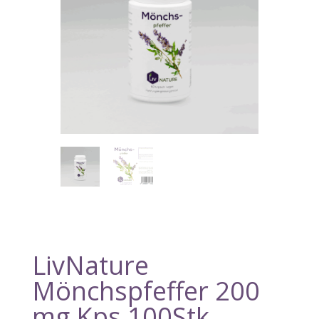
LivNature
Mönchspfeffer 200
mg Kps 100Stk