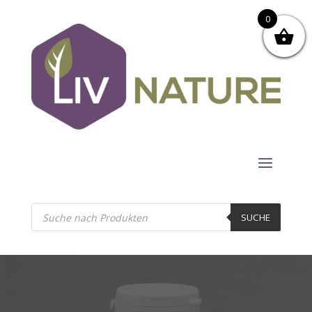
0
Products
search
SUCHE