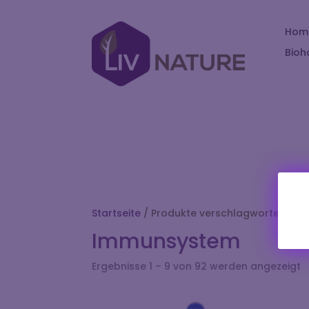
Hom
Bioh
Startseite
/ Produkte verschlagwortet mit
Immunsystem
Ergebnisse 1 – 9 von 92 werden angezeigt