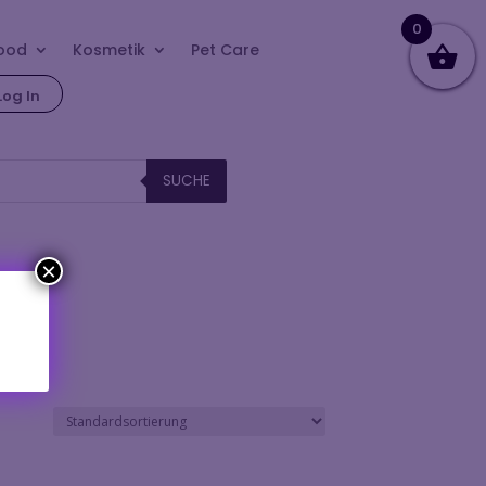
0
ood
Kosmetik
Pet Care
Log In
SUCHE
×