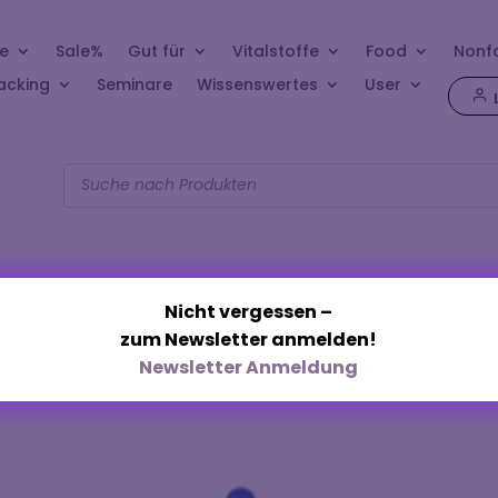
e
Sale%
Gut für
Vitalstoffe
Food
Nonf
acking
Seminare
Wissenswertes
User
Products
search
Nicht vergessen –
zum Newsletter anmelden!
 „Immunsystem“
Newsletter Anmeldung