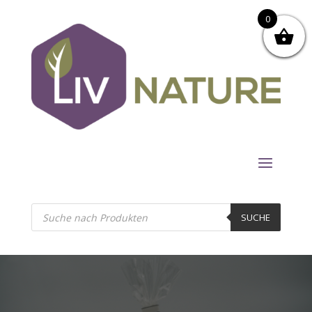
0
Products
search
SUCHE