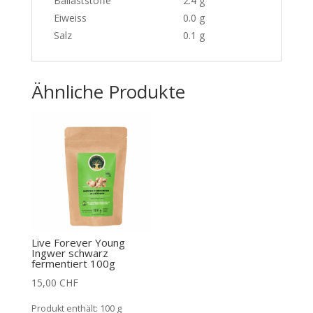
Ballaststoffe
2.4 g
Eiweiss
0.0 g
Salz
0.1 g
Ähnliche Produkte
Live Forever Young
Ingwer schwarz
fermentiert 100g
15,00
CHF
Produkt enthält: 100
g