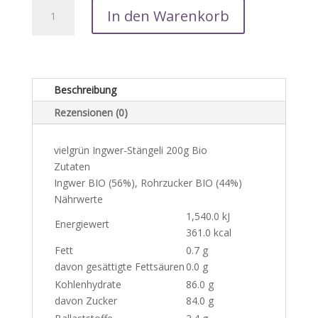
vielgrün
In den Warenkorb
Ingwer-
Stängeli
200g
Bio
Menge
Beschreibung
Rezensionen (0)
vielgrün Ingwer-Stängeli 200g Bio
Zutaten
Ingwer BIO (56%), Rohrzucker BIO (44%)
Nährwerte
1,540.0 kJ
Energiewert
361.0 kcal
Fett
0.7 g
davon gesättigte Fettsäuren
0.0 g
Kohlenhydrate
86.0 g
davon Zucker
84.0 g