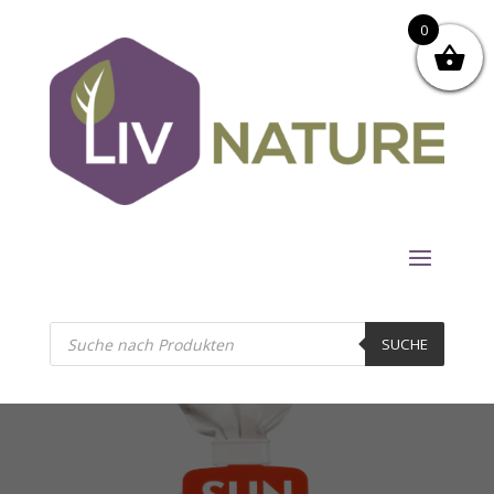
0
Products
search
SUCHE