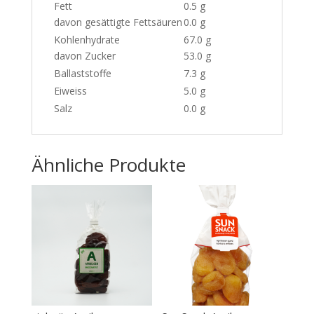
Fett
0.5 g
davon gesättigte Fettsäuren
0.0 g
Kohlenhydrate
67.0 g
davon Zucker
53.0 g
Ballaststoffe
7.3 g
Eiweiss
5.0 g
Salz
0.0 g
Ähnliche Produkte