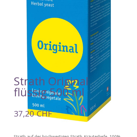
Strath Original
flüssig 500 ml
37,20
CHF
Strath auf der hochwertigen Strath-Kräuterhefe. 100%