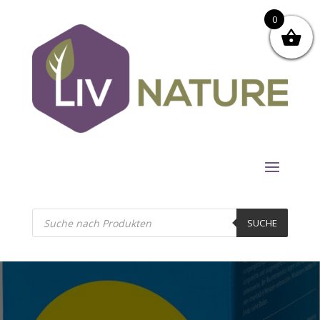
0
Products
search
SUCHE