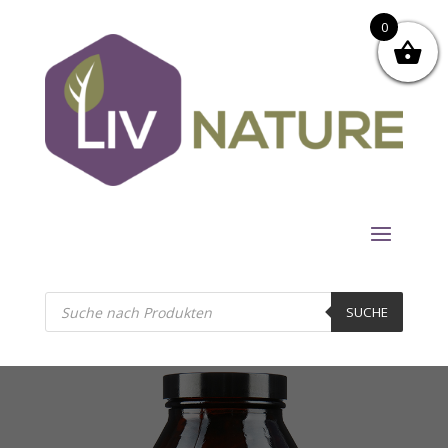
0
Products
search
SUCHE