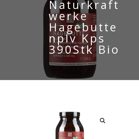
Naturkraft
werke
Hagebutte
nplv Kps
390Stk Bio