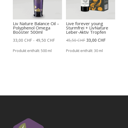
Liv Nature Balance Oil –
Live forever young
Polyphenol Omega
Sturmfrei + LivNature
Booster 500ml
Leber-Aktiv Tropfen
Ursprünglicher
Aktueller
33,00
CHF
-
49,50
CHF
45,50
CHF
33,00
CHF
Preis
Preis
Produkt enthält: 500
ml
Produkt enthält: 30
ml
war:
ist:
45,50 CHF
33,00 CHF.