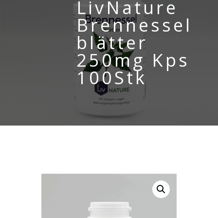
LivNature
Brennessel
blätter
250mg Kps
100Stk