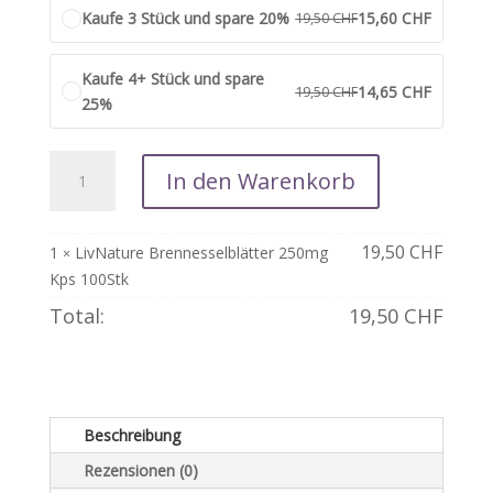
Kaufe 3 Stück und spare 20%
15,60
CHF
19,50
CHF
Kaufe 4+ Stück und spare
14,65
CHF
19,50
CHF
25%
LivNature
In den Warenkorb
Brennesselblätter
250mg
Kps
19,50
CHF
1
LivNature Brennesselblätter 250mg
×
100Stk
Kps 100Stk
Menge
Total:
19,50
CHF
Beschreibung
Rezensionen (0)