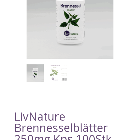
LivNature
Brennesselblätter
250mg Kps 100Stk