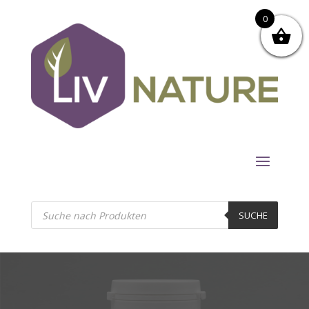
0
Products
search
SUCHE