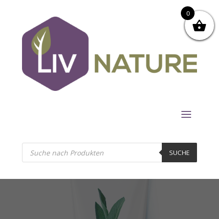
0
Products
search
SUCHE