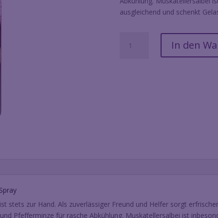
Abkühlung. Muskatellersalbei i
ausgleichend und schenkt Gelas
Farfalla
In den W
Hitzestopp
Spray
Frauenleben
Muskatellersalbei
75ml
Menge
 Spray
ist stets zur Hand. Als zuverlässiger Freund und Helfer sorgt erfrisch
 und Pfefferminze für rasche Abkühlung. Muskatellersalbei ist inbes