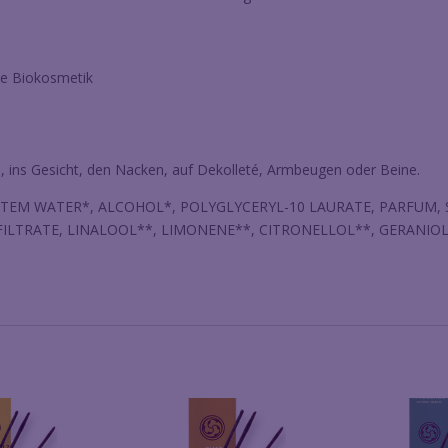
rte Biokosmetik
, ins Gesicht, den Nacken, auf Dekolleté, Armbeugen oder Beine.
TEM WATER*, ALCOHOL*, POLYGLYCERYL-10 LAURATE, PARFUM, S
ATE, LINALOOL**, LIMONENE**, CITRONELLOL**, GERANIOL**, CI