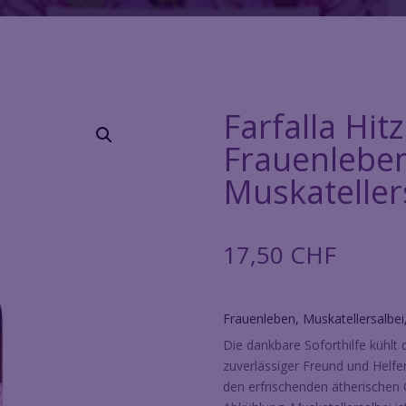
Farfalla Hit
Frauenlebe
Muskateller
17,50
CHF
Frauenleben, Muskatellersalbei
Die dankbare Soforthilfe kühlt d
zuverlässiger Freund und Helfe
den erfrischenden ätherischen 