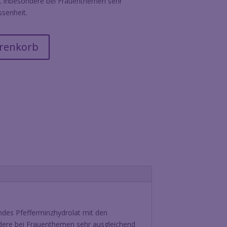
st inbesondere bei Frauenthemen sehr
senheit.
arenkorb
endes Pfefferminzhydrolat mit den
ondere bei Frauenthemen sehr ausgleichend