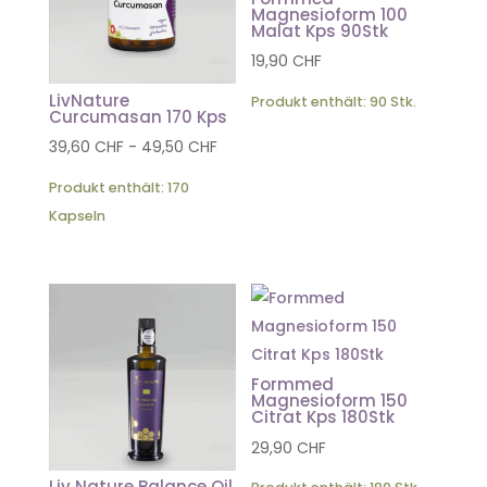
Magnesioform 100
Malat Kps 90Stk
19,90
CHF
LivNature
Produkt enthält: 90
Stk.
Curcumasan 170 Kps
39,60
CHF
-
49,50
CHF
Produkt enthält: 170
Kapseln
Formmed
Magnesioform 150
Citrat Kps 180Stk
29,90
CHF
Liv Nature Balance Oil