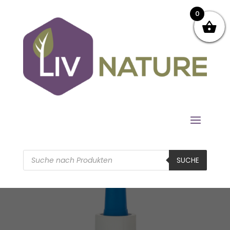
0
Products
search
SUCHE