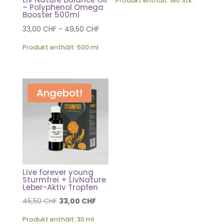
Produkt enthält: 180
Stk.
– Polyphenol Omega
Booster 500ml
33,00
CHF
-
49,50
CHF
Produkt enthält: 500
ml
Angebot!
Live forever young
Sturmfrei + LivNature
Leber-Aktiv Tropfen
Ursprünglicher
Aktueller
45,50
CHF
33,00
CHF
Preis
Preis
Produkt enthält: 30
ml