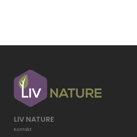
war:
ist:
45,50 CHF
33,00 CHF.
LIV NATURE
Kontakt