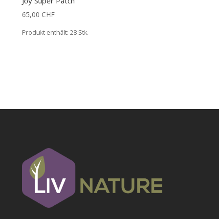
Joy Super Patch
65,00
CHF
Produkt enthält: 28
Stk.