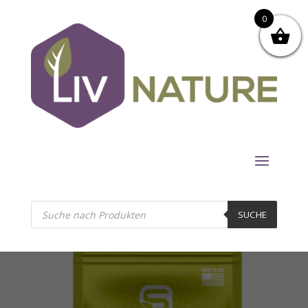
0
Products
search
SUCHE