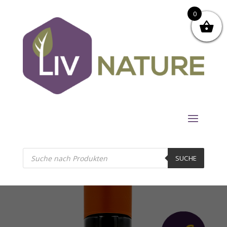
0
Products
search
SUCHE