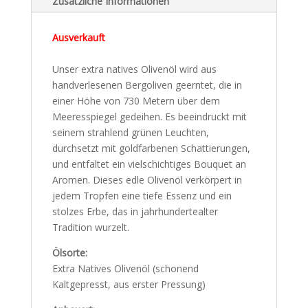
Zusätzliche Informationen
/
6er-
Ausverkauft
oder
12er-
Unser extra natives Olivenöl wird aus
Jahresvorrat
handverlesenen Bergoliven geerntet, die in
Menge
einer Höhe von 730 Metern über dem
Meeresspiegel gedeihen. Es beeindruckt mit
seinem strahlend grünen Leuchten,
durchsetzt mit goldfarbenen Schattierungen,
und entfaltet ein vielschichtiges Bouquet an
Aromen. Dieses edle Olivenöl verkörpert in
jedem Tropfen eine tiefe Essenz und ein
stolzes Erbe, das in jahrhundertealter
Tradition wurzelt.
Ölsorte:
Extra Natives Olivenöl (schonend
Kaltgepresst, aus erster Pressung)