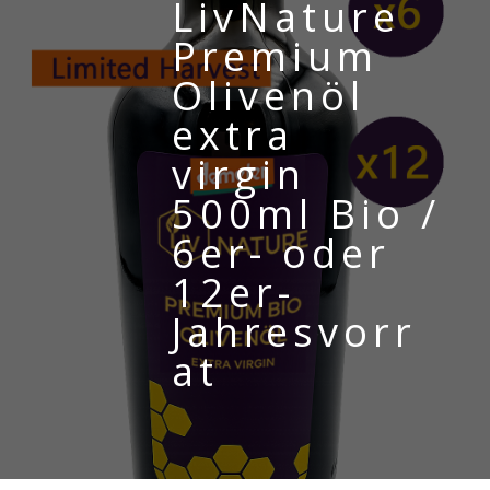
LivNature
Premium
Olivenöl
extra
virgin
500ml Bio /
6er- oder
12er-
Jahresvorr
at