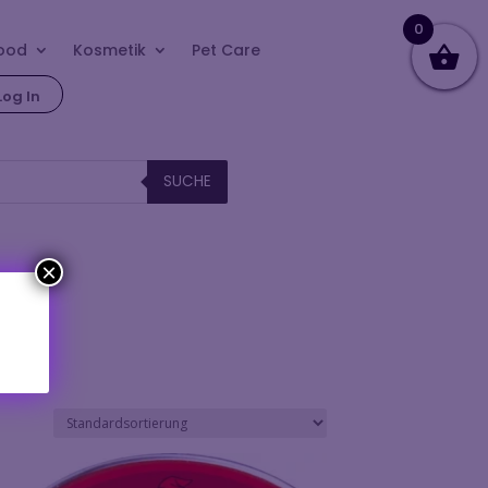
0
ood
Kosmetik
Pet Care
Log In
SUCHE
×