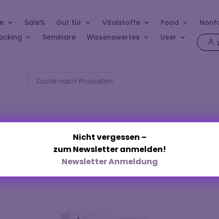
e
Sale%
Gut für
Vitalstoffe
Food
Nonf
acking
Seminare
Wissenswertes
User
Products
search
Nicht vergessen –
zum Newsletter anmelden!
Zitronensaft“
Newsletter Anmeldung