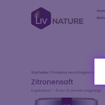
Hom
Bioh
Startseite
/ Produkte verschlagwortet mit „
Zitronensaft
Ergebnisse 1 – 9 von 12 werden angezeigt