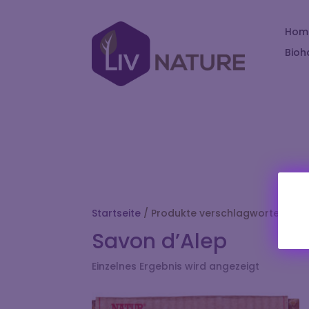
Hom
Bioh
Startseite
/ Produkte verschlagwortet mit 
Savon d’Alep
Einzelnes Ergebnis wird angezeigt