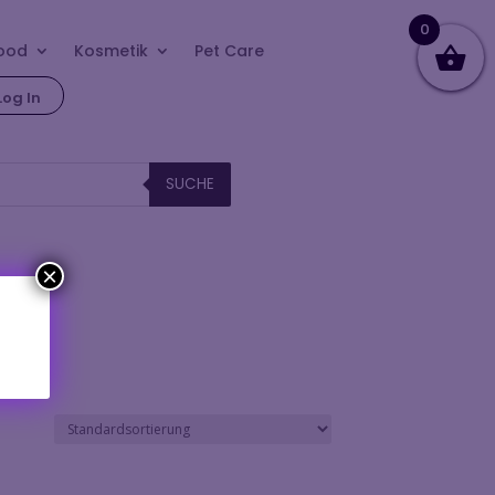
0
ood
Kosmetik
Pet Care
Log In
SUCHE
×