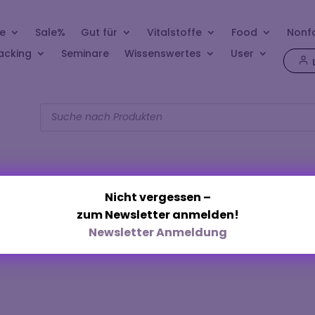
e
Sale%
Gut für
Vitalstoffe
Food
Nonf
acking
Seminare
Wissenswertes
User
Products
search
Nicht vergessen –
zum Newsletter anmelden!
„Savon d’Alep“
Newsletter Anmeldung