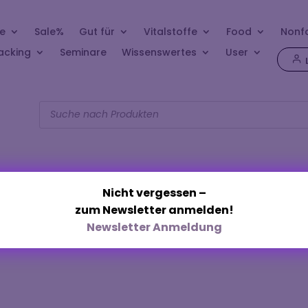
e
Sale%
Gut für
Vitalstoffe
Food
Nonf
acking
Seminare
Wissenswertes
User
Products
search
Nicht vergessen –
zum Newsletter anmelden!
„Lave“
Newsletter Anmeldung