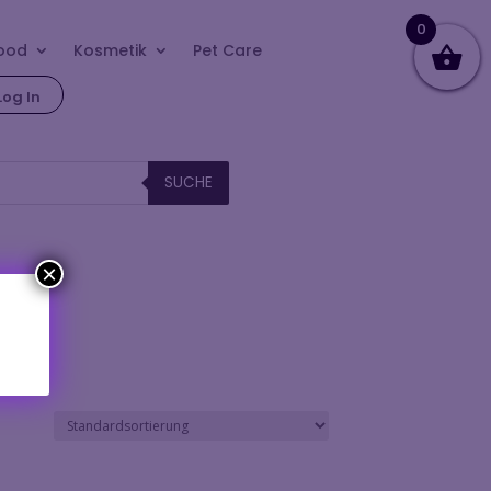
0
ood
Kosmetik
Pet Care
Log In
SUCHE
×