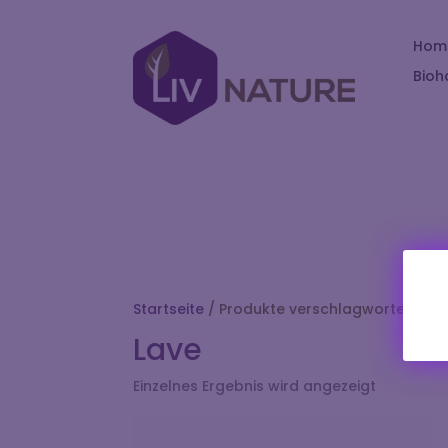
Hom
Bioh
Startseite
/ Produkte verschlagwortet mit 
Lave
Einzelnes Ergebnis wird angezeigt