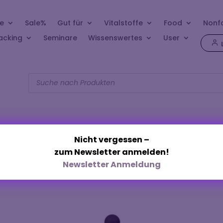
e
Sale%
Gut für
Vitalstoffe
Food
Nonf
acking
Seminare
Wissenswertes
User
Products
search
Nicht vergessen –
zum Newsletter anmelden!
ungefiltert“
Newsletter Anmeldung