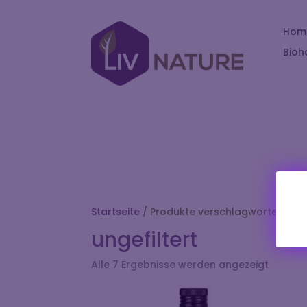
Hom
Bioh
Startseite
/ Produkte verschlagwortet mit „
ungefiltert
Alle 7 Ergebnisse werden angezeigt