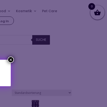
0
ood
Kosmetik
Pet Care
Log In
SUCHE
×