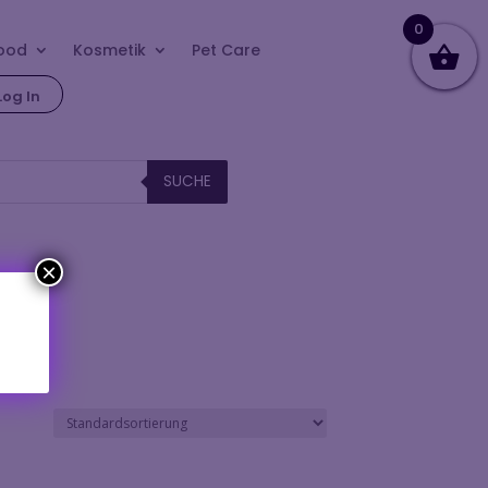
0
ood
Kosmetik
Pet Care
Log In
SUCHE
×