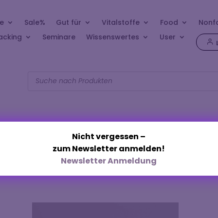
e
Sale%
Gut für
Vitalstoffe
Food
Nonf
acking
Seminare
Wissenswertes
User
Products
search
Nicht vergessen –
zum Newsletter anmelden!
„Liposomal“
Newsletter Anmeldung