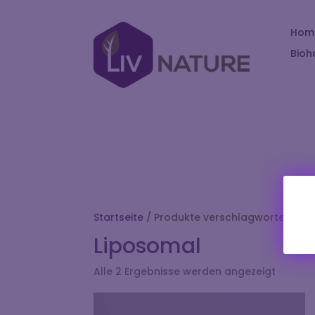
Hom
Bioh
Startseite
/ Produkte verschlagwortet mit 
Liposomal
Alle 2 Ergebnisse werden angezeigt