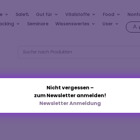
e
Sale%
Gut für
Vitalstoffe
Food
Nonf
acking
Seminare
Wissenswertes
User
Products
search
Nicht vergessen –
zum Newsletter anmelden!
„Lavendelduft“
Newsletter Anmeldung