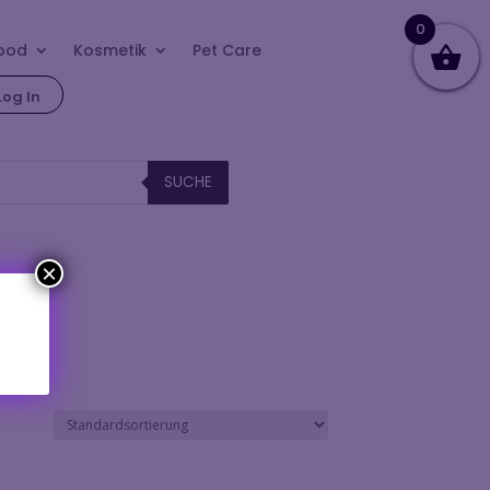
0
ood
Kosmetik
Pet Care
Log In
SUCHE
×