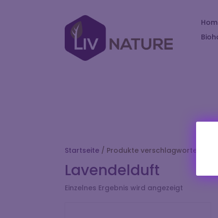
Hom
Bioh
Startseite
/ Produkte verschlagwortet mit 
Lavendelduft
Einzelnes Ergebnis wird angezeigt