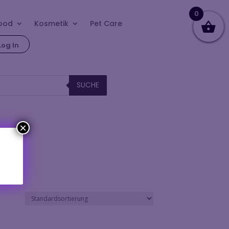
0
ood
Kosmetik
Pet Care
Log In
SUCHE
×