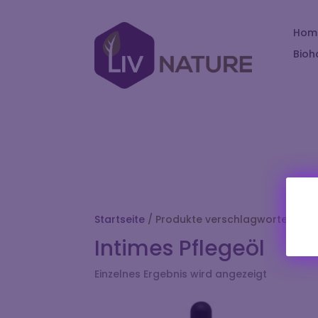
Hom
Bioh
Startseite
/ Produkte verschlagwortet mit „
Intimes Pflegeöl
Einzelnes Ergebnis wird angezeigt