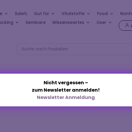
e
Sale%
Gut für
Vitalstoffe
Food
Nonf
acking
Seminare
Wissenswertes
User
Products
search
Nicht vergessen –
zum Newsletter anmelden!
Intimes Pflegeöl“
Newsletter Anmeldung