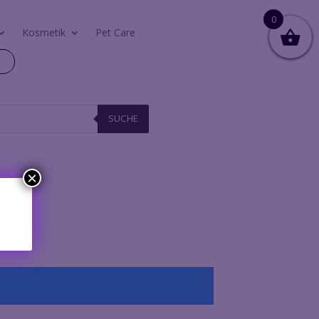
0
Kosmetik
Pet Care
n
SUCHE
×