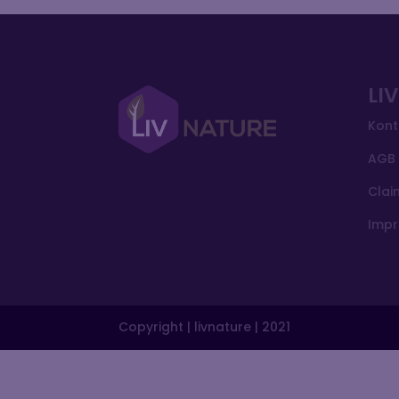
LI
Kont
AGB 
Clai
Imp
Copyright | livnature | 2021