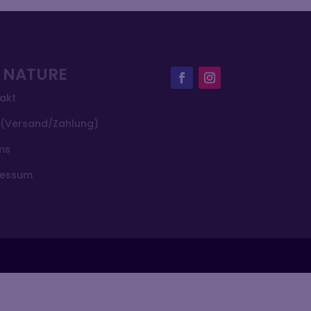
V NATURE
akt
(Versand/Zahlung)
ms
ressum