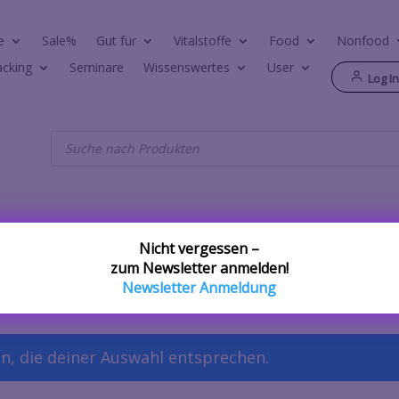
e
Sale%
Gut für
Vitalstoffe
Food
Nonfood
acking
Seminare
Wissenswertes
User
Log I
Products
search
Nicht vergessen –
zum Newsletter anmelden!
mone“
Newsletter Anmeldung
n, die deiner Auswahl entsprechen.