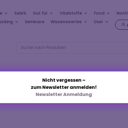
e
Sale%
Gut für
Vitalstoffe
Food
Nonf
acking
Seminare
Wissenswertes
User
Products
search
Nicht vergessen –
zum Newsletter anmelden!
fettige Haut“
Newsletter Anmeldung