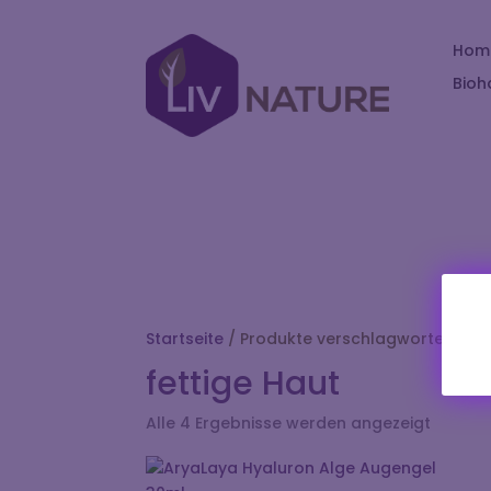
Hom
Bioh
Startseite
/ Produkte verschlagwortet mit „
fettige Haut
Alle 4 Ergebnisse werden angezeigt