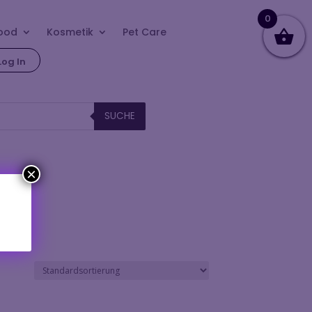
0
ood
Kosmetik
Pet Care
Log In
SUCHE
×