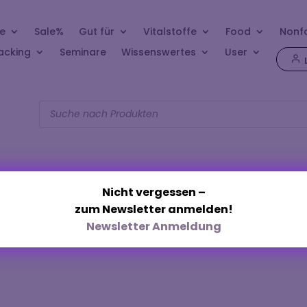
e
Sale%
Gut für
Vitalstoffe
Food
Nonf
acking
Seminare
Wissenswertes
User
Products
search
Nicht vergessen –
zum Newsletter anmelden!
Argentit“
Newsletter Anmeldung