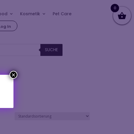
0
ood
Kosmetik
Pet Care
Log In
SUCHE
×