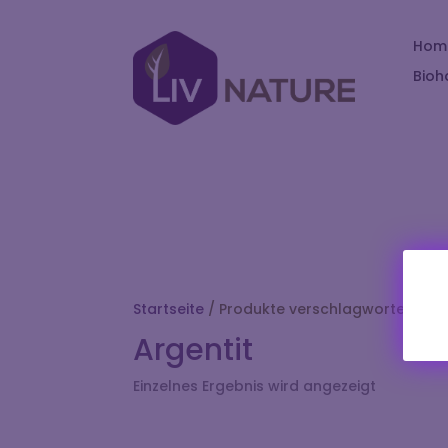
Hom
Bioh
Startseite
/ Produkte verschlagwortet mit „
Argentit
Einzelnes Ergebnis wird angezeigt