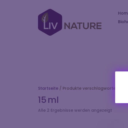
Hom
Bioh
Startseite
/ Produkte verschlagwortet mit „
15 ml
Alle 2 Ergebnisse werden angezeigt