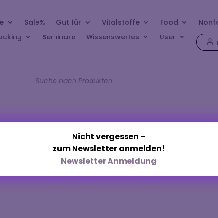
e
Sale%
Gut für
Vitalstoffe
Food
Nonf
acking
Seminare
Wissenswertes
User
Products
search
Nicht vergessen –
zum Newsletter anmelden!
15 ml“
Newsletter Anmeldung