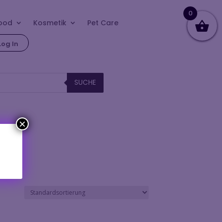
0
ood
Kosmetik
Pet Care
Log In
SUCHE
×